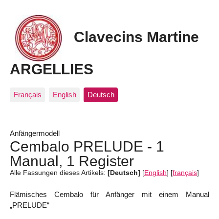
Clavecins Martine
ARGELLIES
Français
English
Deutsch
Anfängermodell
Cembalo PRELUDE - 1
Manual, 1 Register
Alle Fassungen dieses Artikels:
[Deutsch]
[
English
]
[
français
]
Flämisches Cembalo für Anfänger mit einem Manual
„PRELUDE“