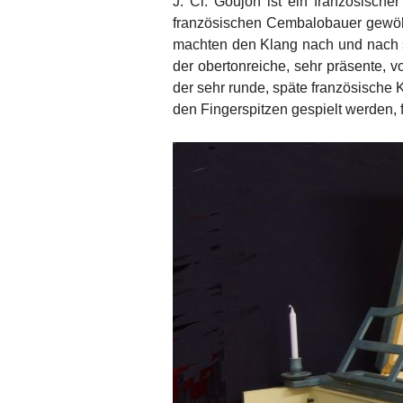
J. Cl. Goujon ist ein französisch
französischen Cembalobauer gewöhn
machten den Klang nach und nach san
der obertonreiche, sehr präsente, v
der sehr runde, späte französische K
den Fingerspitzen gespielt werden, f