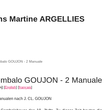
s Martine ARGELLIES
mbalo GOUJON - 2 Manuale
embalo GOUJON - 2 Manuale
h]
[
English
]
[
français
]
Manualen nach J. CL. GOUJON