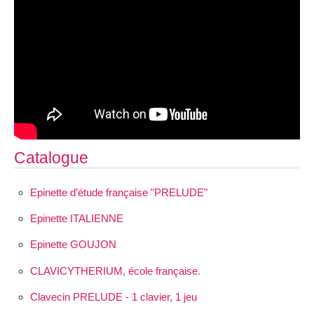
Catalogue
Epinette d’étude française "PRELUDE"
Epinette ITALIENNE
Epinette GOUJON
CLAVICYTHERIUM, école française.
Clavecin PRELUDE - 1 clavier, 1 jeu