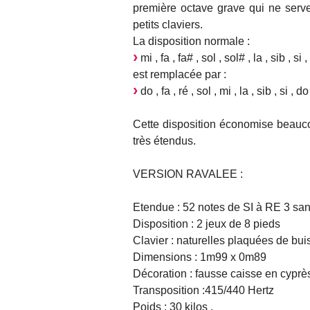
première octave grave qui ne serven
petits claviers.
La disposition normale :
mi , fa , fa# , sol , sol# , la , sib , si 
est remplacée par :
do , fa , ré , sol , mi , la , sib , si , do
Cette disposition économise beauco
très étendus.
VERSION RAVALEE :
Etendue : 52 notes de SI à RE 3 san
Disposition : 2 jeux de 8 pieds
Clavier : naturelles plaquées de bui
Dimensions : 1m99 x 0m89
Décoration : fausse caisse en cyprès
Transposition :415/440 Hertz
Poids : 30 kilos .