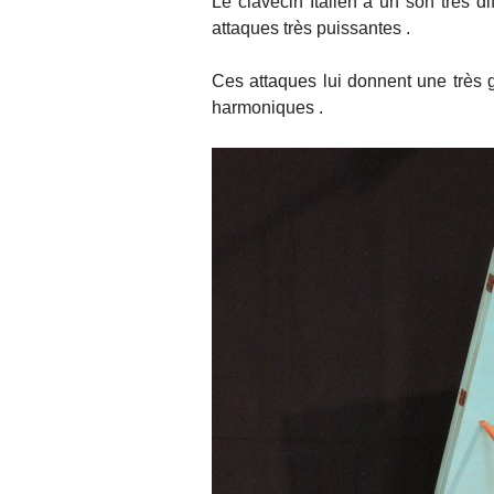
Le clavecin Italien a un son très d
attaques très puissantes .
Ces attaques lui donnent une très g
harmoniques .