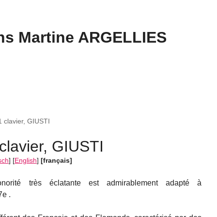
s Martine ARGELLIES
1 clavier, GIUSTI
 clavier, GIUSTI
sch
]
[
English
]
[français]
onorité très éclatante est admirablement adapté à
e .