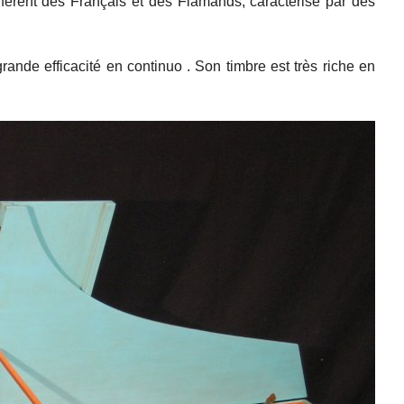
ifférent des Français et des Flamands, caractérisé par des
rande efficacité en continuo . Son timbre est très riche en