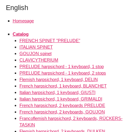
English
Homepage
Catalog
FRENCH SPINET "PRELUDE"
ITALIAN SPINET
GOUJON spinet
CLAVICYTHERIUM
PRELUDE harpsichord - 1 keyboard, 1 stop
PRELUDE harpsichord - 1 keyboard, 2 stops
Flemish harpsichord, 1 keyboard, DELIN
French harpsichord, 1 keyboard, BLANCHET
Italian harpsichord, 1 keyboard, GIUSTI
Italian harpsichord, 1 keyboard, GRIMALDI
French harpsichord, 2 keyboards PRELUDE
French harpsichord, 2 keyboards, GOUJON
Francoflemish harpsichord, 2 keyboards, RÜCKERS-
TASKIN
Flemish harpsichord, 2 keyboards, DULKEN